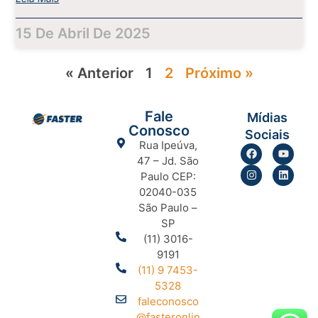
15 De Abril De 2025
« Anterior
1
2
Próximo »
Fale
Mídias
Conosco
Sociais
Rua Ipeúva,
47 – Jd. São
Paulo CEP:
02040-035
São Paulo –
SP
(11) 3016-
9191
(11) 9 7453-
5328
faleconosco
@fasteronlin